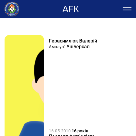
AFK
Герасимлюк Валерій
: Універсал
Амплуа
16.05.2010
16 років