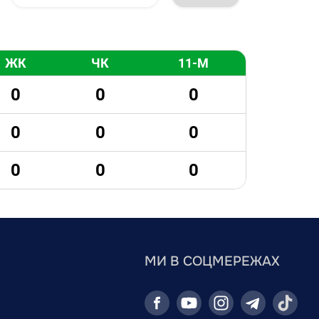
ЖК
ЧК
11-М
0
0
0
0
0
0
0
0
0
МИ В СОЦМЕРЕЖАХ