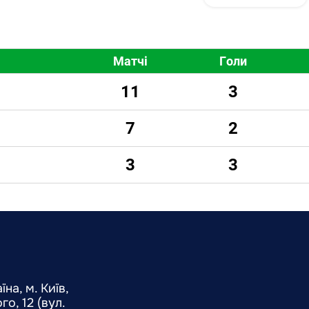
Матчі
Голи
11
3
7
2
3
3
на, м. Київ,
о, 12 (вул.