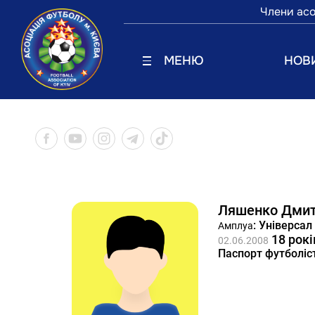
Члени асо
МЕНЮ
НОВ
Ляшенко Дми
: Універсал
Амплуа
18 рокі
02.06.2008
Паспорт футболіс