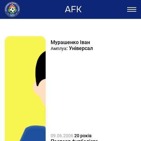
AFK
Мурашенко Іван
: Універсал
Амплуа
09.06.2006
20 років