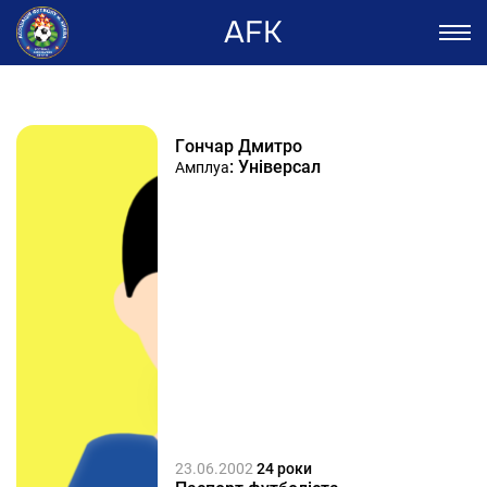
AFK
Гончар Дмитро
: Універсал
Амплуа
23.06.2002
24 роки