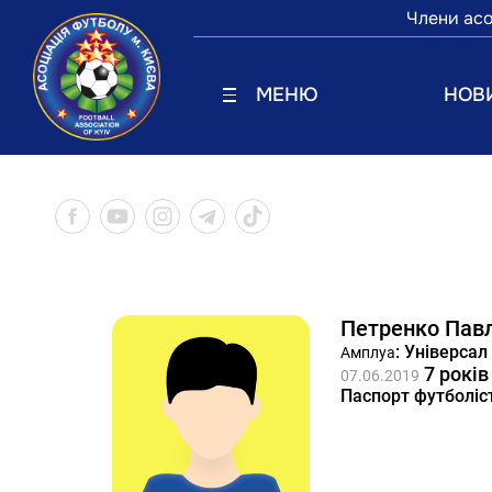
Члени асо
МЕНЮ
НОВ
Петренко Пав
: Універсал
Амплуа
7 років
07.06.2019
Паспорт футболіс