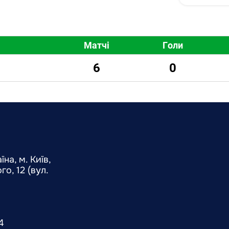
Матчі
Голи
6
0
на, м. Київ,
о, 12 (вул.
4