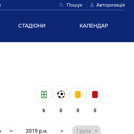
и
Пошук
Авторизація
СТАДІОНИ
КАЛЕНДАР
6
0
0
0
6
2019 р.н.
Група