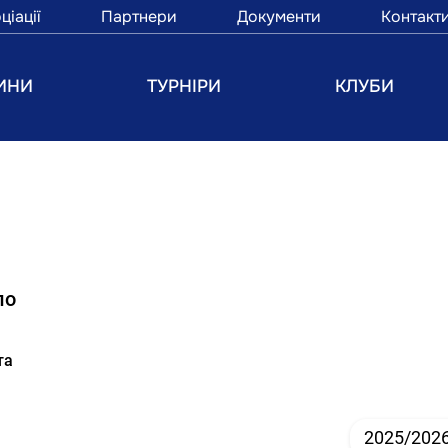
ціації
Партнери
Документи
Контакт
ИНИ
ТУРНІРИ
КЛУБИ
ло
та
2025/202