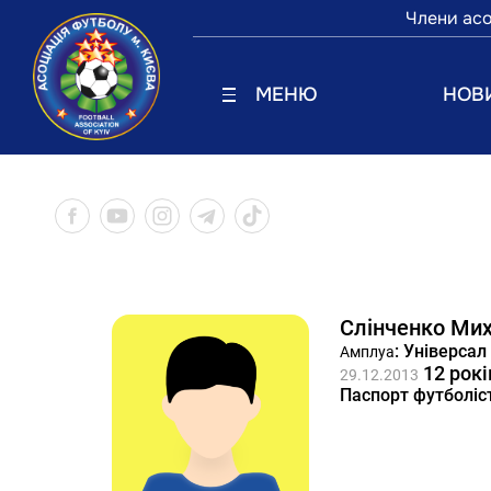
Члени асо
МЕНЮ
НОВ
Слінченко Ми
: Універсал
Амплуа
12 рокі
29.12.2013
Паспорт футболіс