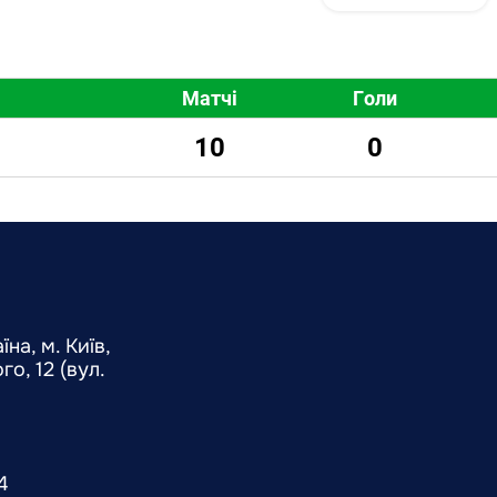
Матчі
Голи
10
0
на, м. Київ,
о, 12 (вул.
4