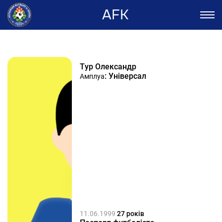
AFK
Тур Олександр
: Універсал
Амплуа
11.06.1999
27 років