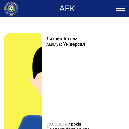
AFK
Литвин Артем
: Універсал
Амплуа
08.05.2019
7 років