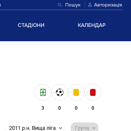
и
Пошук
Авторизація
СТАДІОНИ
КАЛЕНДАР
3
0
0
0
2011 р.н. Вища ліга
Група