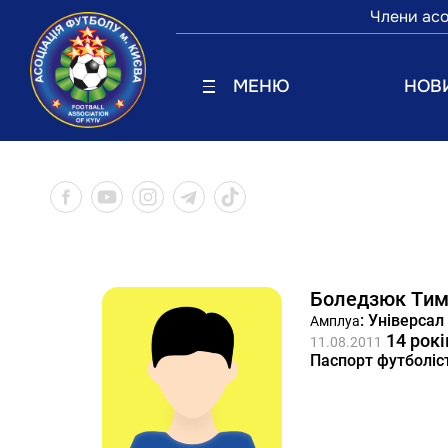
Члени асо
МЕНЮ
НОВ
Боледзюк Тим
: Універсал
Амплуа
14 рокі
11.08.2011
Паспорт футболіс