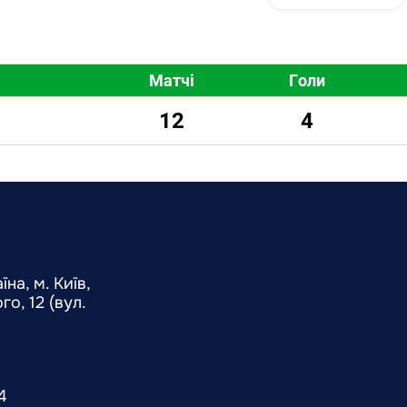
Матчі
Голи
12
4
на, м. Київ,
о, 12 (вул.
4