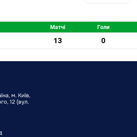
Матчі
Голи
13
0
на, м. Київ,
о, 12 (вул.
4