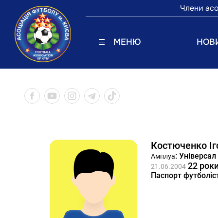
Члени асо
МЕНЮ
НОВ
Костюченко Іг
: Універсал
Амплуа
22 рок
21.06.2004
Паспорт футболіс