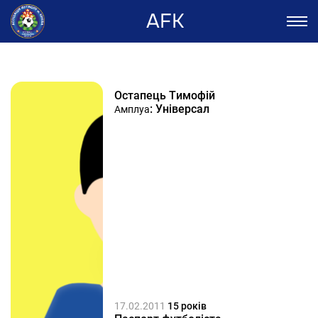
AFK
Остапець Тимофій
: Універсал
Амплуа
17.02.2011
15 років