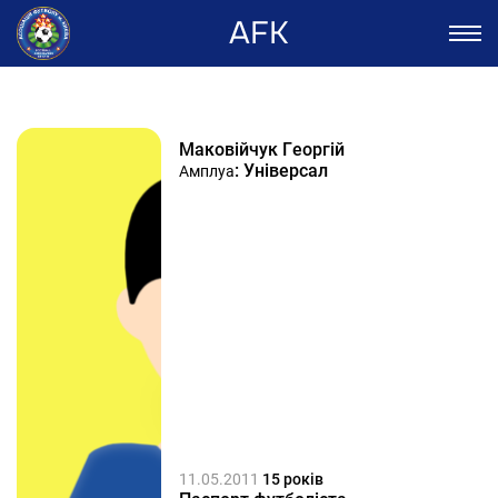
AFK
Маковійчук Георгій
: Універсал
Амплуа
11.05.2011
15 років