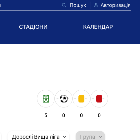
и
Пошук
Авторизація
СТАДІОНИ
КАЛЕНДАР
5
0
0
0
Дорослі Вища ліга
Група