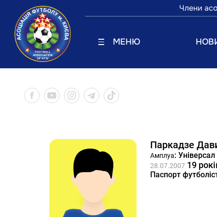
Члени асо
МЕНЮ
НОВ
Паркадзе Дав
: Універсал
Амплуа
19 рокі
28.07.2007
Паспорт футболіс