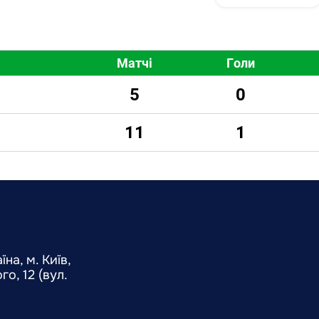
Матчі
Голи
5
0
11
1
на, м. Київ,
о, 12 (вул.