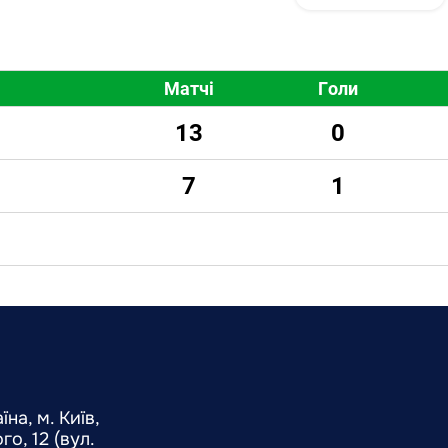
Матчі
Голи
13
0
7
1
на, м. Київ,
о, 12 (вул.