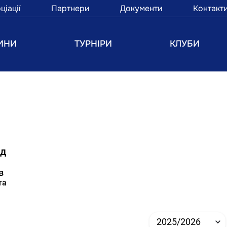
ціації
Партнери
Документи
Контакт
ИНИ
ТУРНІРИ
КЛУБИ
ид
в
та
2025/2026