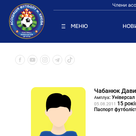
Члени асо
МЕНЮ
НОВ
Чабанюк Дав
: Універсал
Амплуа
15 рокі
05.08.2011
Паспорт футболіс