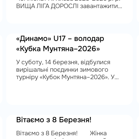
ВИЩА ЛІГА ДОРОСЛІ завантажити
Календар ігор Чемпіонат м. Києва
2025-2026 р. р. ВИЩА ЛІГА U21
група А завантажити Календар ігор
Чемпіонат м....
«Динамо» U17 – володар
«Кубка Мунтяна–2026»
У суботу, 14 березня, відбулися
вирішальні поєдинки зимового
турніру «Кубок Мунтяна–2026». У
фінальному матчі за головний
трофей змагань зійшлися команди
«Динамо» U17 та «Арсенал-КНУБА».
Вже на 6-й хвилині рахунок було...
Вітаємо з 8 Березня!
Вітаємо з 8 Березня! Жінка