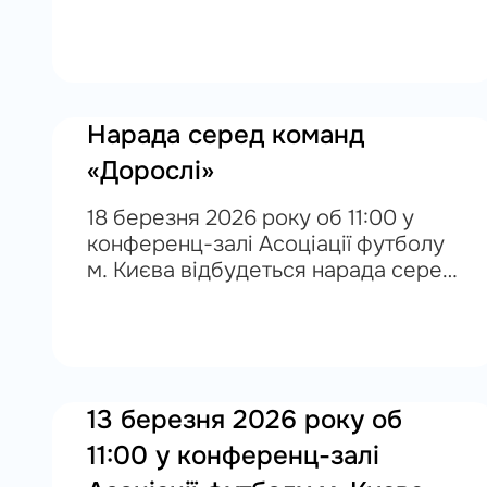
про завершення підготовки до
проведення чергової Конференції
ГС АФК, яка відбудеться 27
березня 2026 року в м.Києві за...
Нарада серед команд
«Дорослі»
18 березня 2026 року об 11:00 у
конференц-залі Асоціації футболу
м. Києва відбудеться нарада серед
команд «Дорослі»
13 березня 2026 року об
11:00 у конференц-залі