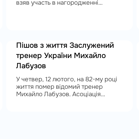
взяв участь в нагородженні
переможців змагань Пліч-о-пліч в
Солом’янському районі столиці.
Присутні на нагороджені почесні
гості отримали нагороди АФК за
розвиток футболу...
Пішов з життя Заслужений
тренер України Михайло
Лабузов
У четвер, 12 лютого, на 82-му році
життя помер відомий тренер
Михайло Лабузов. Асоціація
футболу м.Києва висловлює щирі
співчуття та, водночас, вдячність за
десятиліття кропіткої роботи на
благо українського футболу....