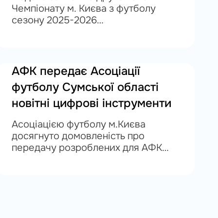
Чемпіонату м. Києва з футболу
сезону 2025-2026
рр. розпочнеться 2 березня 2026
року і триватиме до 24 березня
2026 року. Кожен клуб (команда)
має визначений час, коли може
АФК передає Асоціації
пройти...
футболу Сумської області
новітні цифрові інструменти
Асоціацією футболу м.Києва
досягнуто домовленість про
передачу розроблених для АФК
цифрових інструментів у
безоплатне користування Асоціації
футболу Сумської області.
Зокрема, йдеться про
користування додатком для
арбітрів, що дозволяє надсилати