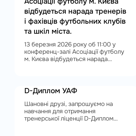
Асоціації футболу м. Києва
відбудеться нарада тренерів
і фахівців футбольних клубів
та шкіл міста.
13 березня 2026 року об 11:00 у
конференц-залі Асоціації футболу
м. Києва відбудеться нарада
тренерів і фахівців футбольних
клубів та шкіл міста. На нараді
будуть розглянуті питання: - змін та
доповнень...
D-Диплом УАФ
Шановні друзі, запрошуємо на
навчання для отримання
тренерської ліценції D-Диплом
УАФ. Всіх хто любить футбол і хто
хоче спробувати себе на