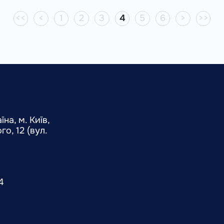
<<
<
1
2
3
4
5
6
>
>>
на, м. Київ,
о, 12 (вул.
4