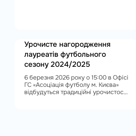
тренерському шляху, або дізнатись
більше тренерських секретів
чекаємо 30.03.26 в...
Урочисте нагородження
лауреатів футбольного
сезону 2024/2025
6 березня 2026 року о 15:00 в Офісі
ГС «Асоціація футболу м. Києва»
відбудуться традиційні урочистості
з нагоди завершення футбольного
сезону 2024/2025 років та
вручення індивідуальних і
колективних відзнак
представникам...