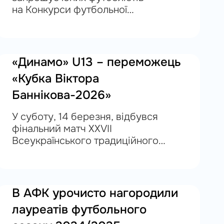
на Конкурси футбольної
майстерності, які відбудуться 28
березня 2026 року на
стадіоні «Темп» ( вулиця
Авіаконструкторська, 10А). Початок
«Динамо» U13 – переможець
заходу – о 10:00. До участі
«Кубка Віктора
запрошуються гравці вікових...
Баннікова-2026»
У суботу, 14 березня, відбувся
фінальний матч XXVII
Всеукраїнського традиційного
зимового футбольного турніру
«Кубок Віктора Баннікова-2026». У
головному поєдинку змагань
київське «Динамо» 13ʼ здобуло
В АФК урочисто нагородили
перемогу над однолітками з ДЮСШ
лауреатів футбольного
«Атлет» 13ʼ...