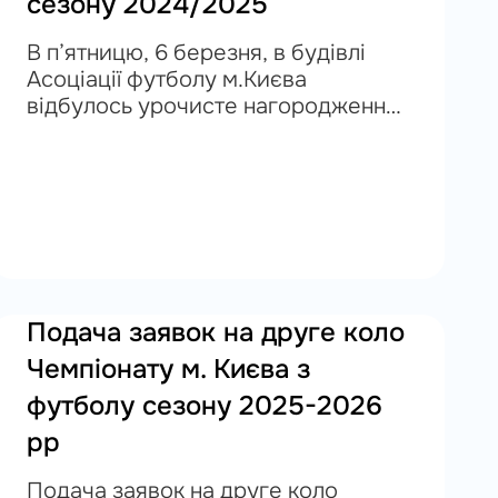
сезону 2024/2025
В п’ятницю, 6 березня, в будівлі
Асоціації футболу м.Києва
відбулось урочисте нагородження
найкращих гравців та тренерів
футбольного сезону 2024/2025.
Лауреати отримали пам’ятні кубки,
грамоти та м’ячі. Почесні відзнаки
вручали Голова...
Подача заявок на друге коло
Чемпіонату м. Києва з
футболу сезону 2025-2026
рр
Подача заявок на друге коло