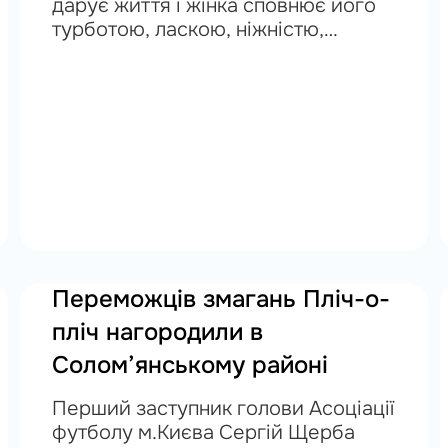
дарує життя і жінка сповнює його
турботою, ласкою, ніжністю,
красою, енергійністю та
натхненням. Протягом
останнього року Українські
жінки відкрили всьому світу таку...
Переможців змагань Пліч-о-
пліч нагородили в
Солом’янському районі
Перший заступник голови Асоціації
футболу м.Києва Сергій Щерба