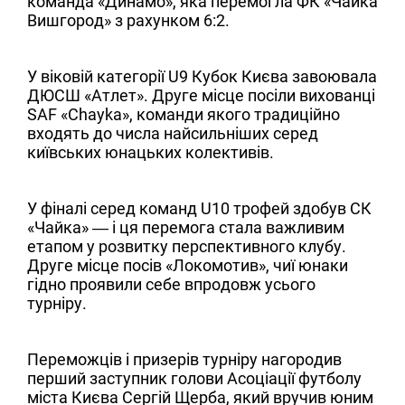
команда «Динамо», яка перемогла ФК «Чайка
Вишгород» з рахунком 6:2.
У віковій категорії U9 Кубок Києва завоювала
ДЮСШ «Атлет». Друге місце посіли вихованці
SAF «Chayka», команди якого традиційно
входять до числа найсильніших серед
київських юнацьких колективів.
У фіналі серед команд U10 трофей здобув СК
«Чайка» — і ця перемога стала важливим
етапом у розвитку перспективного клубу.
Друге місце посів «Локомотив», чиї юнаки
гідно проявили себе впродовж усього
турніру.
Переможців і призерів турніру нагородив
перший заступник голови Асоціації футболу
міста Києва Сергій Щерба, який вручив юним