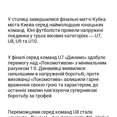
У столиці завершилися фінальні матчі Кубка
міста Києва серед наймолодших юнацьких
команд. Юні футболісти провели напружені
поєдинки у трьох вікових категоріях — U7,
U8, U9 та U10.
У фіналі серед команд U7 «Динамо» здобуло
перемогу над «Локомотивом» з мінімальним
рахунком 1:0. Динамівці виявилися
сильнішими в напруженій боротьбі, проте
вихованці «Локомотива» залишили гарне
враження своєю грою та характером, до
останніх хвилин нав’язуючи суперникові
боротьбу за трофей.
Переможцями серед команд U8 стала