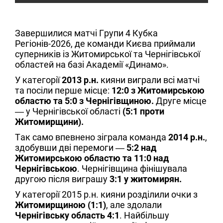
Завершилися матчі Групи 4 Кубка
Регіонів-2026, де команди Києва приймали
суперників із Житомирської та Чернігівської
областей на базі Академії «Динамо».
У категорії
2013 р.н.
кияни виграли всі матчі
та посіли перше місце:
12:0 з Житомирською
областю та 5:0 з Чернігівщиною.
Друге місце
— у Чернігівської області
(5:1 проти
Житомирщини).
Так само впевнено зіграла команда
2014 р.н.
,
здобувши дві перемоги —
5:2 над
Житомирською областю та 11:0 над
Чернігівською
. Чернігівщина фінішувала
другою після виграшу
3:1 у житомирян.
У категорії 2015 р.н. кияни розділили очки з
Житомирщиною (1:1)
, але здолали
Чернігівську область 4:1
. Найбільшу