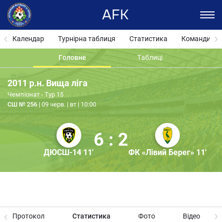
AFK
Календар
Турнірна таблиця
Статистика
Команди
Головне
Таблиці
2011 р.н. Вища ліга
Чемпіонат - Тур 15
СШ № 256
09 черв. | вт | 10:00
6 : 2
ДЮСШ-14 11'
ФК «Лівий Берег» 11'
Протокол
Статистика
Фото
Відео